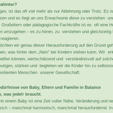
dahinter?
en, ist das oft viel mehr als nur Ablehnung oder Trotz. Es 
zen und es liegt an uns Erwachsene diese zu verstehen und
, Großeltern oder pädagogische Fachkräfte ist es oft eine H
 umzugehen – es zu hören, zu verstehen und gleichzeitig
reagieren.
chten wir genau dieser Herausforderung auf den Grund geh
en, was hinter dem „Nein“ bei Kindern stehen kann. Wir en
elfen können, wertschätzend und verständnisvoll auf solch
utigen, stärken und begleiten wir die Kinder hin zu selbstsi
esilienten Menschen unserer Gesellschaft.
dürfnisse von Baby, Eltern und Familie in Balance
 was jede/r braucht.
it einem Baby ist eine Zeit voller Nähe, Veränderung und n
 sich – manchmal harmonisch, manchmal herausfordernd. I