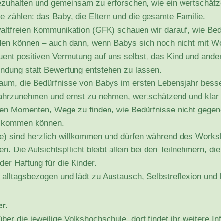
nezuhalten und gemeinsam zu erforschen, wie ein wertschät
le zählen: das Baby, die Eltern und die gesamte Familie.
ltfreien Kommunikation (GFK) schauen wir darauf, wie Bedü
rden können – auch dann, wenn Babys sich noch nicht mit W
uent positiven Vermutung auf uns selbst, das Kind und ander
indung statt Bewertung entstehen zu lassen.
aum, die Bedürfnisse von Babys im ersten Lebensjahr besse
ahrzunehmen und ernst zu nehmen, wertschätzend und klar
den Momenten, Wege zu finden, wie Bedürfnisse nicht gegen
e kommen können.
e) sind herzlich willkommen und dürfen während des Worksh
en. Die Aufsichtspflicht bleibt allein bei den Teilnehmern, d
oder Haftung für die Kinder.
, alltagsbezogen und lädt zu Austausch, Selbstreflexion und
er
.
ber die jeweilige Volkshochschule, dort findet ihr weitere In